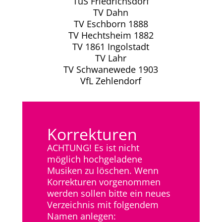
TuS Friedrichsdorf
TV Dahn
TV Eschborn 1888
TV Hechtsheim 1882
TV 1861 Ingolstadt
TV Lahr
TV Schwanewede 1903
VfL Zehlendorf
Korrekturen
ACHTUNG! Es ist nicht
möglich hochgeladene
Musiken zu löschen. Wenn
Korrekturen vorgenommen
werden sollen bitte ein neues
Verzeichnis mit folgendem
Namen anlegen: