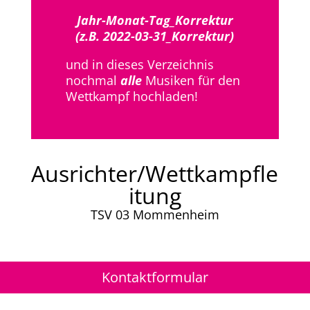
Jahr-Monat-Tag_Korrektur
(z.B. 2022-03-31_Korrektur)
und in dieses Verzeichnis
nochmal
alle
Musiken für den
Wettkampf hochladen!
Ausrichter/Wettkampfle
itung
TSV 03 Mommenheim
Kontaktformular